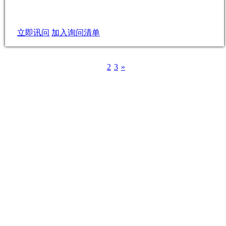
立即讯问
加入询问清单
1
2
3
»