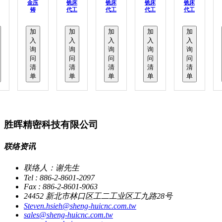
金压
铣床
铣床
铣床
铣床
铸
代工
代工
代工
代工
加
加
加
加
加
入
入
入
入
入
询
询
询
询
询
问
问
问
问
问
清
清
清
清
清
单
单
单
单
单
胜晖精密科技有限公司
联络资讯
联络人：谢先生
Tel : 886-2-8601-2097
Fax : 886-2-8601-9063
24452 新北市林口区工二工业区工九路28号
Steven.hsieh@sheng-huicnc.com.tw
sales@sheng-huicnc.com.tw