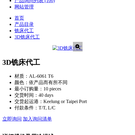
产品询问列表
(100)
网站管理
首页
产品目录
铣床代工
3D铣床代工
3D铣床代工
材质：
AL-6061 T6
颜色：
依产品而有所不同
最小订购量：
10 pieces
交货时间：
40 days
交货起运港：
Keelung or Taipei Port
付款条件：
T/T, L/C
立即询问
加入询问清单