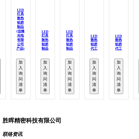
LED
灯具
散热
铝挤
制品
(佳锋
LED
LED
光电
灯具
灯具
LED
LED
有限
散热
散热
散热
散热
公司
铝挤
铝挤
铝挤
铝挤
产品)
制品
制品
代工
代工
加
加
加
加
加
入
入
入
入
入
询
询
询
询
询
问
问
问
问
问
清
清
清
清
清
单
单
单
单
单
胜晖精密科技有限公司
联络资讯