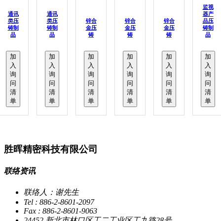
监视
通讯
通讯
器产
类压
类压
锌合
锌合
锌合
品压
铸制
铸制
金压
金压
金压
铸制
品
品
铸
铸
铸
品
加
加
加
加
加
加
入
入
入
入
入
入
询
询
询
询
询
询
问
问
问
问
问
问
清
清
清
清
清
清
单
单
单
单
单
单
胜晖精密科技有限公司
联络资讯
联络人：谢先生
Tel : 886-2-8601-2097
Fax : 886-2-8601-9063
24452 新北市林口区工二工业区工九路28号