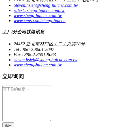
Steven.hsieh@sheng-huicnc.com.tw
sales@sheng-huicnc.com.tw
www.sheng-huicnc.com.tw
www.cens.com/sheng-huicnc
工厂/分公司联络讯息
24452 新北市林口区工二工九路28号
Tel : 886-2-8601-2097
Fax : 886-2-8601-9063
steven.hsieh@sheng-huicnc.com.tw
www.sheng-huicnc.com.tw
立即询问
送出