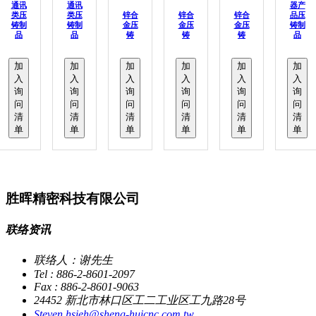
通讯
通讯
器产
类压
类压
锌合
锌合
锌合
品压
铸制
铸制
金压
金压
金压
铸制
品
品
铸
铸
铸
品
加
加
加
加
加
加
入
入
入
入
入
入
询
询
询
询
询
询
问
问
问
问
问
问
清
清
清
清
清
清
单
单
单
单
单
单
胜晖精密科技有限公司
联络资讯
联络人：谢先生
Tel : 886-2-8601-2097
Fax : 886-2-8601-9063
24452 新北市林口区工二工业区工九路28号
Steven.hsieh@sheng-huicnc.com.tw