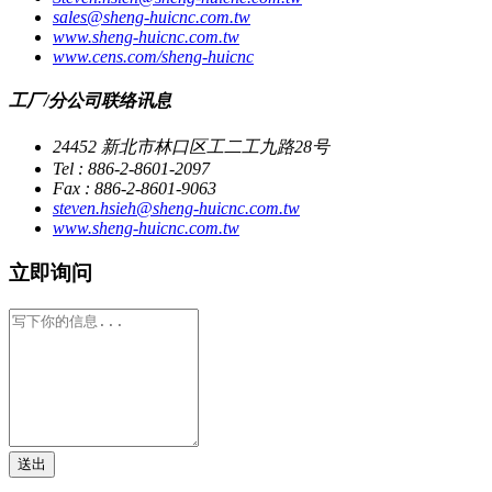
sales@sheng-huicnc.com.tw
www.sheng-huicnc.com.tw
www.cens.com/sheng-huicnc
工厂/分公司联络讯息
24452 新北市林口区工二工九路28号
Tel : 886-2-8601-2097
Fax : 886-2-8601-9063
steven.hsieh@sheng-huicnc.com.tw
www.sheng-huicnc.com.tw
立即询问
送出